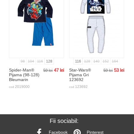
98
104
116
128
116
128
140
152
164
Spider-Man®
47
lei
Star-Wars®
53
lei
59
lei
59
lei
Pijama (98-128)
Pijama Gri
Bleumarin
123692
2019000
123692
cod
cod
Fii sociabil:
Facebook
Pinterest