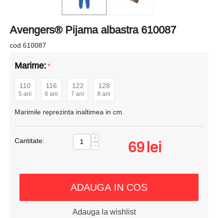
Avengers® Pijama albastra 610087
cod 610087
Marime:
110
116
122
128
5 ani
6 ani
7 ani
8 ani
Marimile reprezinta inaltimea in cm.
+
Cantitate:
69
lei
−
ADAUGA IN COS
Adauga la wishlist