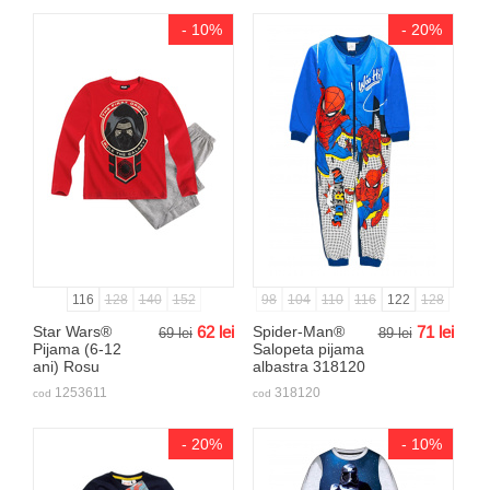
- 10%
- 20%
116
128
140
152
98
104
110
116
122
128
Star Wars®
62
lei
Spider-Man®
71
lei
69
lei
89
lei
Pijama (6-12
Salopeta pijama
ani) Rosu
albastra 318120
1253611
318120
cod
cod
- 20%
- 10%