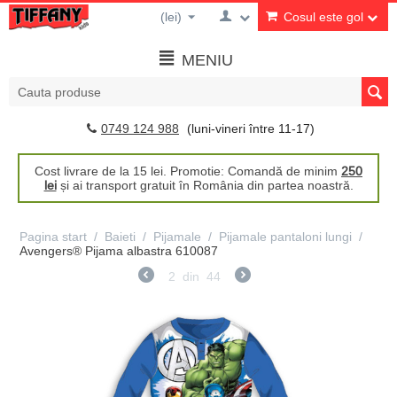
(lei)
Cosul este gol
MENIU
0749 124 988
(luni-vineri între 11-17)
Cost livrare de la 15 lei. Promotie: Comandă de minim
250
lei
și ai transport gratuit în România din partea noastră.
Pagina start
/
Baieti
/
Pijamale
/
Pijamale pantaloni lungi
/
Avengers® Pijama albastra 610087
2
din
44