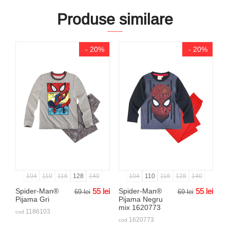
Produse similare
- 20%
- 20%
104
110
116
128
140
104
110
116
128
140
Spider-Man®
55
lei
Spider-Man®
55
lei
69
lei
69
lei
Pijama Gri
Pijama Negru
mix 1620773
1186103
cod
1620773
cod