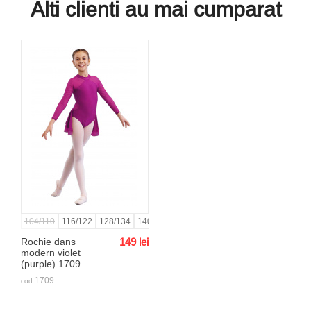
Alti clienti au mai cumparat
104/110
116/122
128/134
140/146
152/158
164/170
170/176
Rochie dans
149
lei
modern violet
(purple) 1709
1709
cod