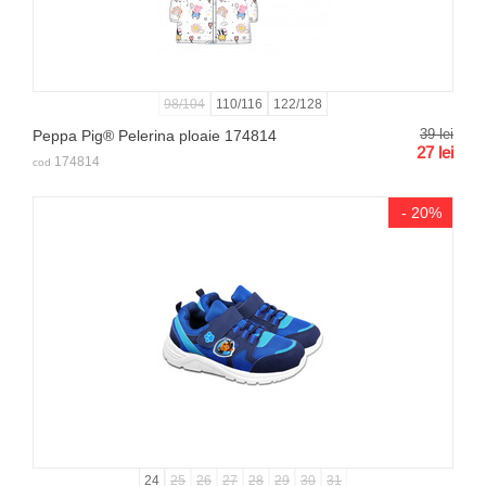
98/104
110/116
122/128
39
lei
Peppa Pig® Pelerina ploaie 174814
27
lei
174814
cod
- 20%
24
25
26
27
28
29
30
31