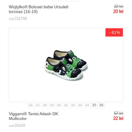
22
lei
Wojtylko® Botosei bebe Ursuleti
20
lei
turcoaz (16-19)
211708
cod
- 61%
26
27
28
29
30
31
32
33
34
35
36
57
lei
Viggami® Tenisi Adash DK
22
lei
Multicolor
20104
cod