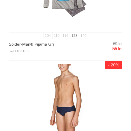
104
110
116
128
140
69
lei
Spider-Man® Pijama Gri
55
lei
1186103
cod
- 20%