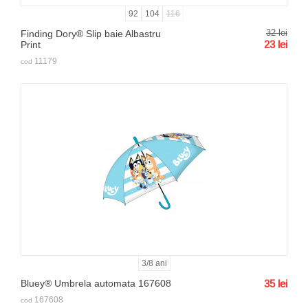
92
104
116
32
lei
Finding Dory® Slip baie Albastru
23
lei
Print
11179
cod
3/8 ani
Bluey® Umbrela automata 167608
35
lei
167608
cod