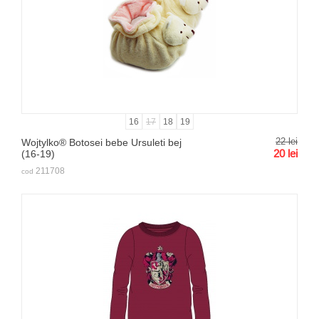
16
17
18
19
22
lei
Wojtylko® Botosei bebe Ursuleti bej
20
lei
(16-19)
211708
cod