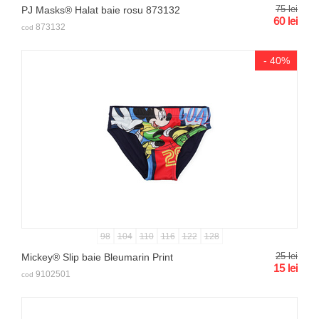
75
lei
PJ Masks® Halat baie rosu 873132
60
lei
873132
cod
- 40%
98
104
110
116
122
128
25
lei
Mickey® Slip baie Bleumarin Print
15
lei
9102501
cod