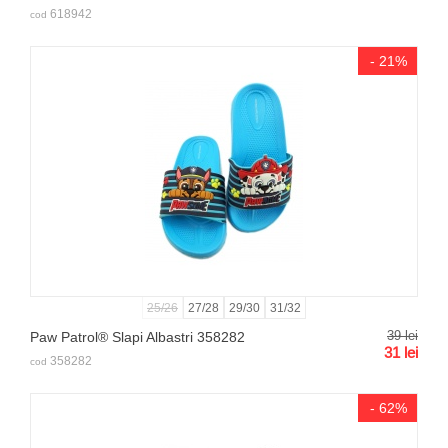
618942
cod
- 21%
25/26
27/28
29/30
31/32
39
lei
Paw Patrol® Slapi Albastri 358282
31
lei
358282
cod
- 62%