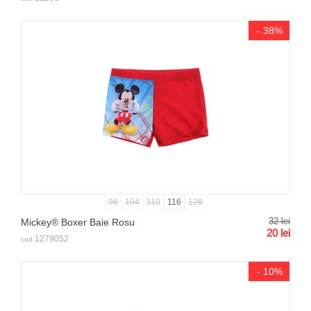
- 38%
98
104
110
116
128
32
lei
Mickey® Boxer Baie Rosu
20
lei
1279052
cod
- 10%