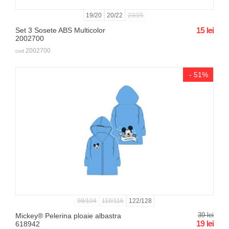
19/20
20/22
23/25
Set 3 Sosete ABS Multicolor
15
lei
2002700
2002700
cod
- 51%
98/104
110/116
122/128
39
lei
Mickey® Pelerina ploaie albastra
19
lei
618942