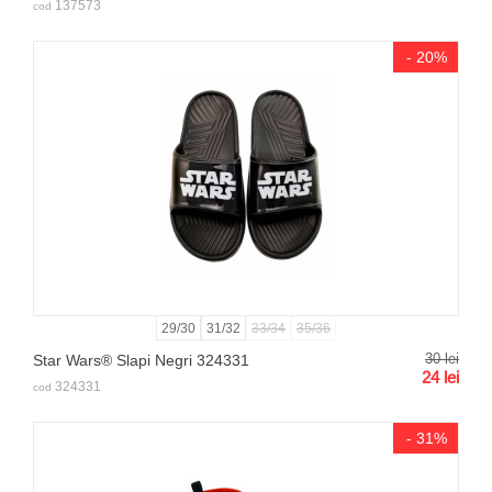
137573
cod
- 20%
29/30
31/32
33/34
35/36
30
lei
Star Wars® Slapi Negri 324331
24
lei
324331
cod
- 31%