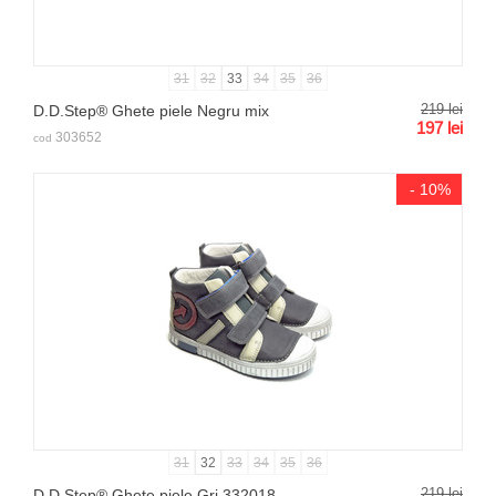
31
32
33
34
35
36
219
lei
D.D.Step® Ghete piele Negru mix
197
lei
303652
cod
- 10%
31
32
33
34
35
36
219
lei
D.D.Step® Ghete piele Gri 332018