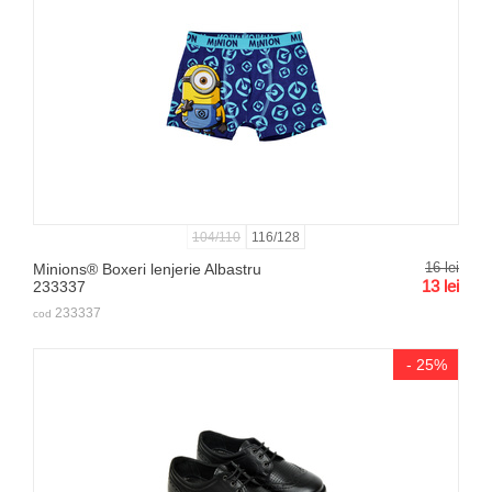
104/110
116/128
16
lei
Minions® Boxeri lenjerie Albastru
13
lei
233337
233337
cod
- 25%