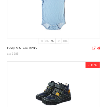
80
86
92
98
104
Body MA Bleu 3285
17
lei
3285
cod
- 10%