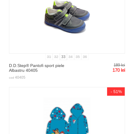
31
32
33
34
35
36
189
lei
D.D.Step® Pantofi sport piele
170
lei
Albastru 40405
40405
cod
- 51%