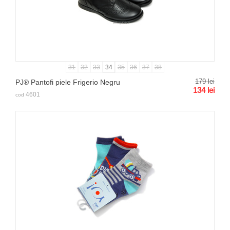
31
32
33
34
35
36
37
38
179
lei
PJ® Pantofi piele Frigerio Negru
134
lei
4601
cod