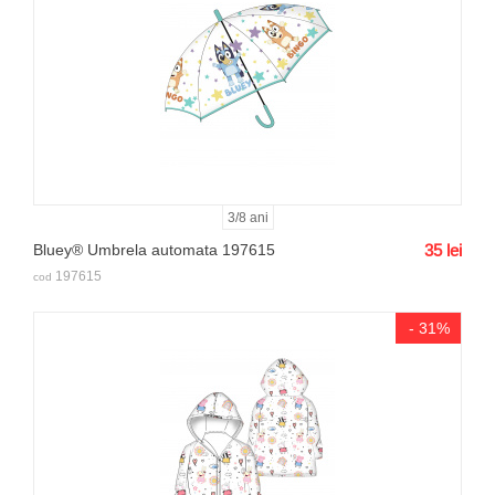
3/8 ani
Bluey® Umbrela automata 197615
35
lei
197615
cod
- 31%