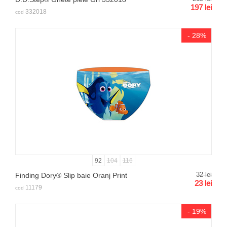
197
lei
332018
cod
- 28%
92
104
116
32
lei
Finding Dory® Slip baie Oranj Print
23
lei
11179
cod
- 19%