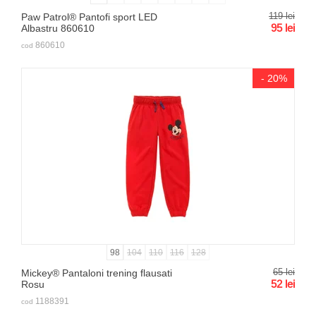
119
lei
Paw Patrol® Pantofi sport LED
95
lei
Albastru 860610
860610
cod
- 20%
98
104
110
116
128
65
lei
Mickey® Pantaloni trening flausati
52
lei
Rosu
1188391
cod