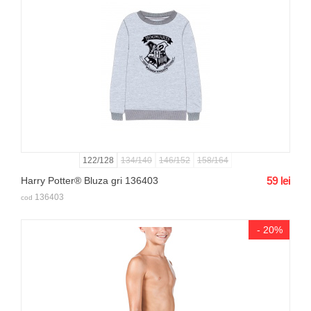
122/128
134/140
146/152
158/164
Harry Potter® Bluza gri 136403
59
lei
136403
cod
- 20%