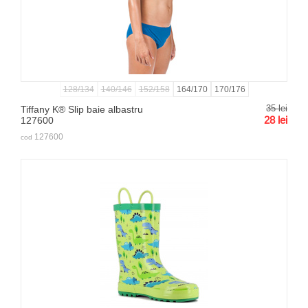
128/134
140/146
152/158
164/170
170/176
35
lei
Tiffany K® Slip baie albastru
28
lei
127600
127600
cod