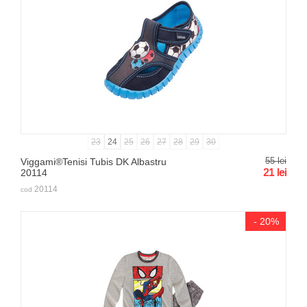
23
24
25
26
27
28
29
30
55
lei
Viggami®Tenisi Tubis DK Albastru
21
lei
20114
20114
cod
- 20%