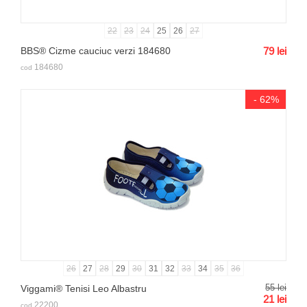
22
23
24
25
26
27
BBS® Cizme cauciuc verzi 184680
79
lei
184680
cod
- 62%
26
27
28
29
30
31
32
33
34
35
36
55
lei
Viggami® Tenisi Leo Albastru
21
lei
22200
cod