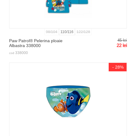
98/104
110/116
122/128
45
lei
Paw Patrol® Pelerina ploaie
22
lei
Albastra 338000
338000
cod
- 28%