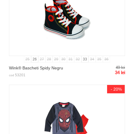
25
26
27
28
29
30
31
32
33
34
35
36
49
lei
Wink® Bascheti Spidy Negru
34
lei
53201
cod
- 20%