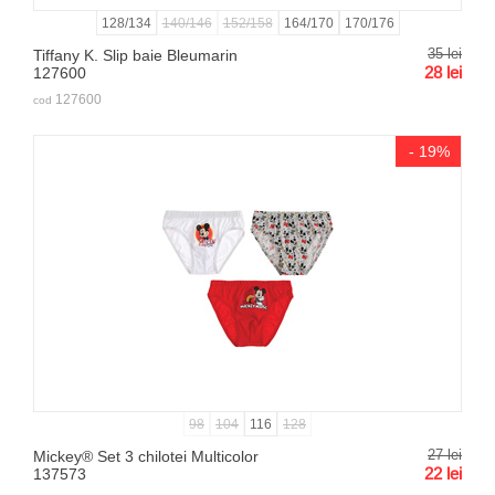
128/134
140/146
152/158
164/170
170/176
35
lei
Tiffany K. Slip baie Bleumarin
28
lei
127600
127600
cod
- 19%
98
104
116
128
27
lei
Mickey® Set 3 chilotei Multicolor
22
lei
137573