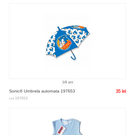
3/8 ani
Sonic® Umbrela automata 197653
35
lei
197653
cod