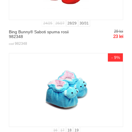
24/25
26/27
28/29
30/31
29
lei
Bing Bunny® Saboti spuma rosii
23
lei
982348
982348
cod
- 9%
16
17
18
19