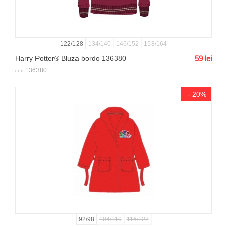
122/128
134/140
146/152
158/164
Harry Potter® Bluza bordo 136380
59
lei
136380
cod
- 20%
92/98
104/110
116/122