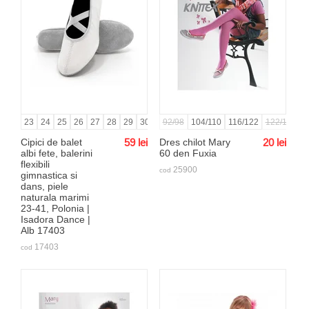
23
24
25
26
27
28
29
30
31
92/98
32
33
104/110
34
35
116/122
36
37
122/128
38
39
1
Cipici de balet
59
lei
Dres chilot Mary
20
lei
albi fete, balerini
60 den Fuxia
flexibili
25900
cod
gimnastica si
dans, piele
naturala marimi
23-41, Polonia |
Isadora Dance |
Alb 17403
17403
cod