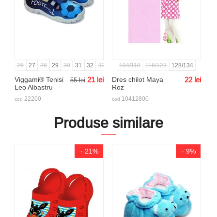
26
27
28
29
30
31
32
33
34
104/110
35
36
116/122
128/134
Viggami® Tenisi
21
lei
Dres chilot Maya
22
lei
55
lei
Leo Albastru
Roz
22200
10412800
cod
cod
Produse similare
- 21%
- 9%