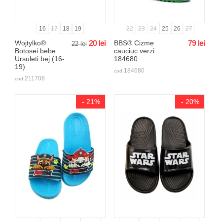
16
17
18
19
22
23
24
25
26
27
Wojtylko®
20
lei
BBS® Cizme
79
lei
22
lei
Botosei bebe
cauciuc verzi
Ursuleti bej (16-
184680
19)
184680
cod
211708
cod
- 21%
- 20%