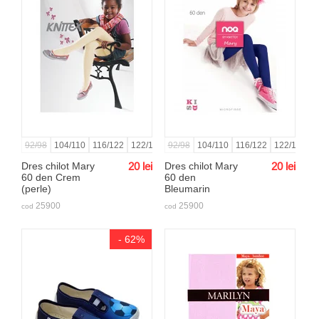
92/98
104/110
116/122
122/128
92/98
128/134
104/110
134/140
116/122
140/146
122/128
146/15
1
Dres chilot Mary
20
lei
Dres chilot Mary
20
lei
60 den Crem
60 den
(perle)
Bleumarin
25900
25900
cod
cod
- 62%