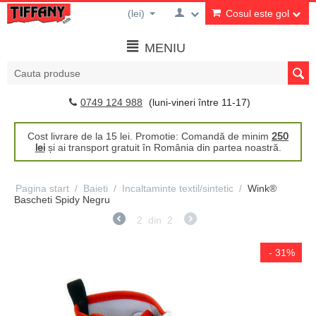
(lei)
Cosul este gol
MENIU
0749 124 988
(luni-vineri între 11-17)
Cost livrare de la 15 lei. Promotie: Comandă de minim
250
lei
și ai transport gratuit în România din partea noastră.
Pagina start
/
Baieti
/
Incaltaminte textil/sintetic
/
Wink®
Bascheti Spidy Negru
2
din
2
- 31%