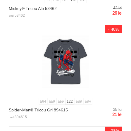
42
lei
Mickey® Tricou Alb 53462
26
lei
53462
cod
- 40%
104
110
116
122
128
134
35
lei
Spider-Man® Tricou Gri 894615
21
lei
894615
cod
- 38%