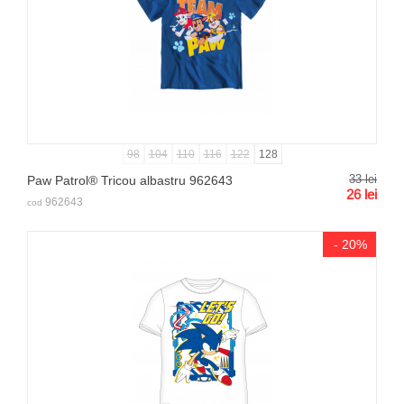
98
104
110
116
122
128
33
lei
Paw Patrol® Tricou albastru 962643
26
lei
962643
cod
- 20%