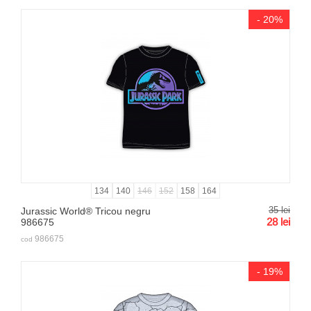
- 20%
134
140
146
152
158
164
35
lei
Jurassic World® Tricou negru
28
lei
986675
986675
cod
- 19%