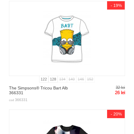
- 19%
122
128
134
140
146
152
32
lei
The Simpsons® Tricou Bart Alb
26
lei
366331
366331
cod
- 20%