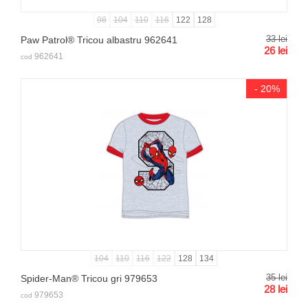
98
104
110
116
122
128
33
lei
Paw Patrol® Tricou albastru 962641
26
lei
962641
cod
- 20%
104
110
116
122
128
134
35
lei
Spider-Man® Tricou gri 979653
28
lei
979653
cod