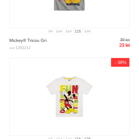
98
104
110
116
128
39
lei
Mickey® Tricou Gri
23
lei
1292212
cod
- 38%
98
104
110
116
128