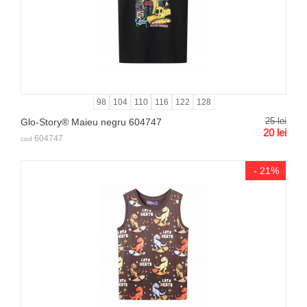
98
104
110
116
122
128
25
lei
Glo-Story® Maieu negru 604747
20
lei
604747
cod
- 21%