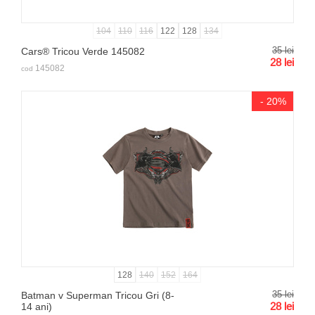
104
110
116
122
128
134
35
lei
Cars® Tricou Verde 145082
28
lei
145082
cod
- 20%
128
140
152
164
35
lei
Batman v Superman Tricou Gri (8-
28
lei
14 ani)