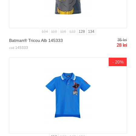
104
110
116
122
128
134
35
lei
Batman® Tricou Alb 145333
28
lei
145333
cod
- 20%