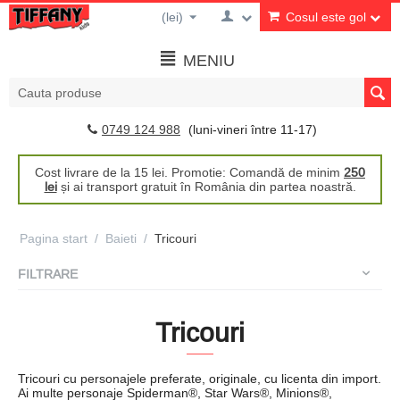
(lei)
Cosul este gol
MENIU
0749 124 988
(luni-vineri între 11-17)
Cost livrare de la 15 lei. Promotie: Comandă de minim
250
lei
și ai transport gratuit în România din partea noastră.
Pagina start
/
Baieti
/
Tricouri
FILTRARE
Tricouri
Tricouri cu personajele preferate, originale, cu licenta din import.
Ai multe personaje Spiderman®, Star Wars®, Minions®,