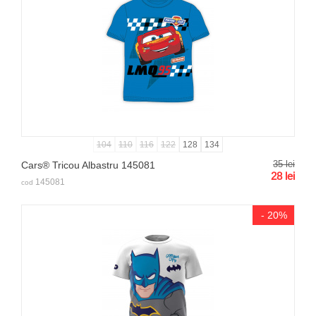
104
110
116
122
128
134
35
lei
Cars® Tricou Albastru 145081
28
lei
145081
cod
- 20%