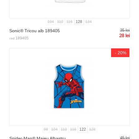
104
110
116
128
134
35
lei
Sonic® Tricou alb 189405
28
lei
189405
cod
- 20%
98
104
110
116
122
128
45
lei
Spider-Man® Maieu Albastru