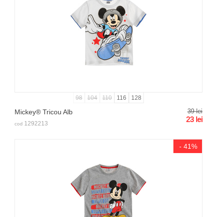
98
104
110
116
128
39
lei
Mickey® Tricou Alb
23
lei
1292213
cod
- 41%