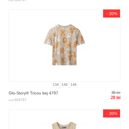
cod
- 20%
134
140
146
35
lei
Glo-Story® Tricou bej 4797
28
lei
604797
cod
- 20%