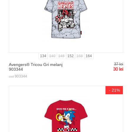
134
140
146
152
158
164
37
lei
Avengers® Tricou Gri melanj
30
lei
903344
903344
cod
- 21%