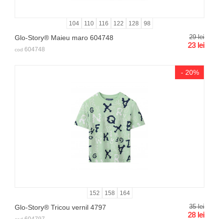
104
110
116
122
128
98
29
lei
Glo-Story® Maieu maro 604748
23
lei
604748
cod
- 20%
152
158
164
35
lei
Glo-Story® Tricou vernil 4797
28
lei
604797