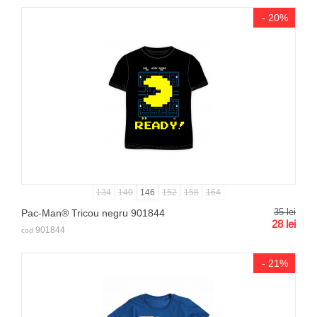
- 20%
134
140
146
152
158
164
35
lei
Pac-Man® Tricou negru 901844
28
lei
901844
cod
- 21%