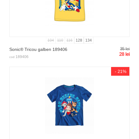
104
110
116
128
134
35
lei
Sonic® Tricou galben 189406
28
lei
189406
cod
- 21%