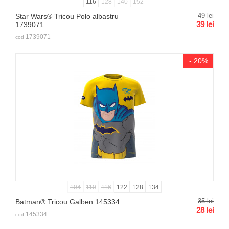
116
128
140
152
49
lei
Star Wars® Tricou Polo albastru
39
lei
1739071
1739071
cod
- 20%
104
110
116
122
128
134
35
lei
Batman® Tricou Galben 145334
28
lei
145334
cod