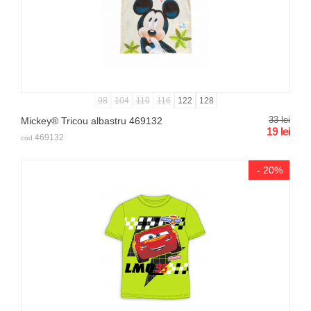
98
104
110
116
122
128
33
lei
Mickey® Tricou albastru 469132
19
lei
469132
cod
- 20%