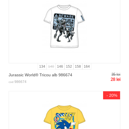
134
140
146
152
158
164
35
lei
Jurassic World® Tricou alb 986674
28
lei
986674
cod
- 20%