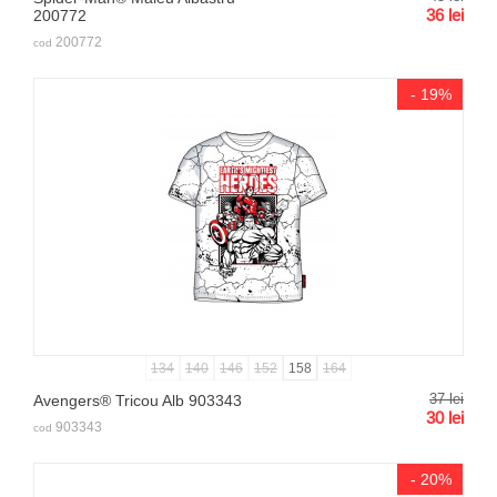
36
lei
200772
200772
cod
- 19%
134
140
146
152
158
164
37
lei
Avengers® Tricou Alb 903343
30
lei
903343
cod
- 20%