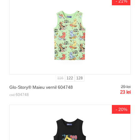
- 21%
116
122
128
29
lei
Glo-Story® Maieu vernil 604748
23
lei
604748
cod
- 20%