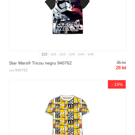
110
116
122
128
134
140
35
lei
Star Wars® Tricou negru 940762
28
lei
940762
cod
- 19%