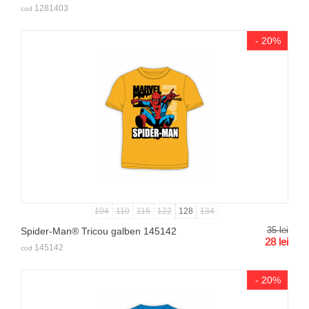
1281403
cod
- 20%
104
110
116
122
128
134
35
lei
Spider-Man® Tricou galben 145142
28
lei
145142
cod
- 20%