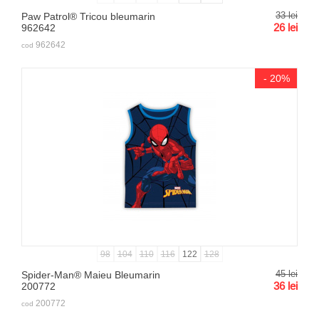
33
lei
Paw Patrol® Tricou bleumarin
26
lei
962642
962642
cod
- 20%
98
104
110
116
122
128
45
lei
Spider-Man® Maieu Bleumarin
36
lei
200772
200772
cod