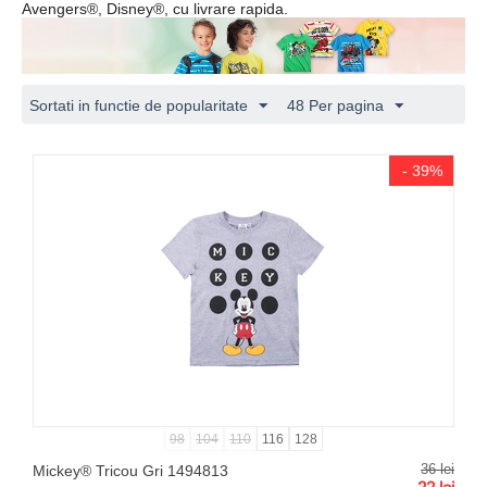
Avengers®, Disney®, cu livrare rapida.
Sortati in functie de popularitate
48 Per pagina
- 39%
98
104
110
116
128
36
lei
Mickey® Tricou Gri 1494813