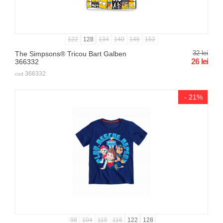
122
128
134
140
146
152
32
lei
The Simpsons® Tricou Bart Galben
26
lei
366332
366332
cod
- 21%
98
104
110
116
122
128