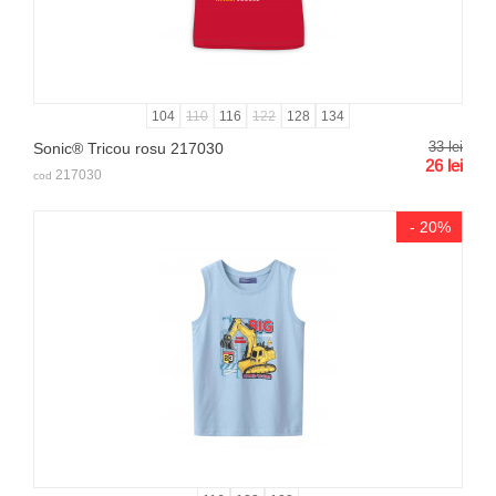
104
110
116
122
128
134
33
lei
Sonic® Tricou rosu 217030
26
lei
217030
cod
- 20%