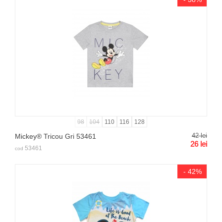
98
104
110
116
128
42
lei
Mickey® Tricou Gri 53461
26
lei
53461
cod
- 42%