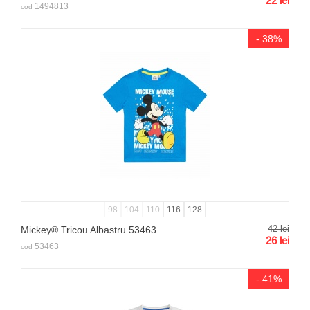
22
lei
1494813
cod
- 38%
98
104
110
116
128
42
lei
Mickey® Tricou Albastru 53463
26
lei
53463
cod
- 41%