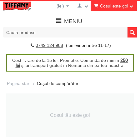
(lei)
Cosul este gol
MENIU
0749 124 988
(luni-vineri între 11-17)
Cost livrare de la 15 lei. Promotie: Comandă de minim
250
lei
și ai transport gratuit în România din partea noastră.
Pagina start
/
Coșul de cumpărături
Cosul tău este gol