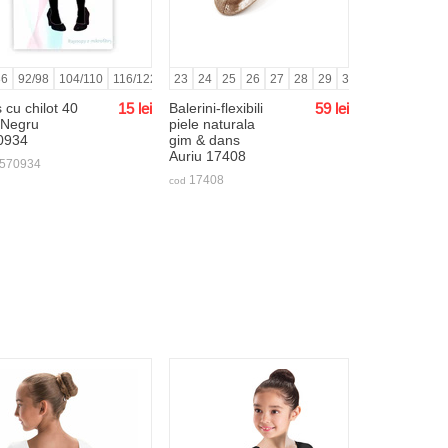
2
86
1
128/134
42
92/98
104/110
140/146
116/122
152/158
128/134
23
24
25
140/146
26
27
152/158
28
29
30
31
32
33
3
 cu chilot 40
15
lei
Balerini-flexibili
59
lei
 Negru
piele naturala
0934
gim & dans
Auriu 17408
570934
17408
cod