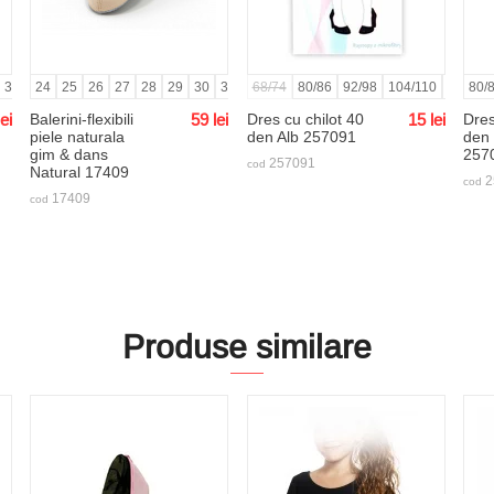
38
30
39
31
24
40
32
25
41
33
26
34
27
35
28
36
29
37
30
38
31
39
32
68/74
33
80/86
34
35
92/98
36
37
104/110
38
39
116/12
40
80/
4
lei
Balerini-flexibili
59
lei
Dres cu chilot 40
15
lei
Dres
piele naturala
den Alb 257091
den
gim & dans
257
257091
cod
Natural 17409
2
cod
17409
cod
Produse similare