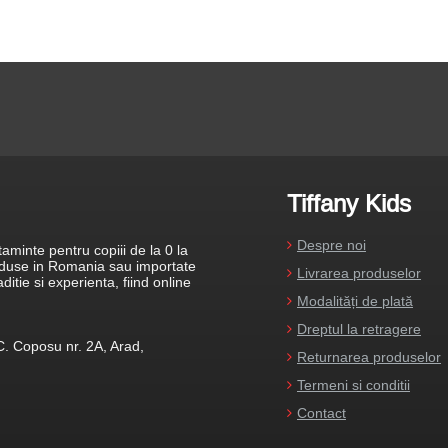
Tiffany Kids
Despre noi
aminte pentru copiii de la 0 la
roduse in Romania sau importate
Livrarea produselor
tie si experienta, fiind online
Modalități de plată
Dreptul la retragere
C. Coposu nr. 2A, Arad,
Returnarea produselor
Termeni si conditii
Contact