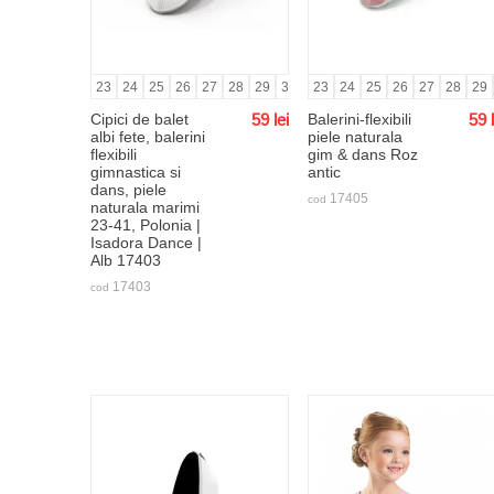
23
24
25
26
27
28
29
30
31
23
32
24
33
25
34
26
35
27
36
28
37
29
Cipici de balet
59
lei
Balerini-flexibili
59
albi fete, balerini
piele naturala
flexibili
gim & dans Roz
gimnastica si
antic
dans, piele
17405
cod
naturala marimi
23-41, Polonia |
Isadora Dance |
Alb 17403
17403
cod