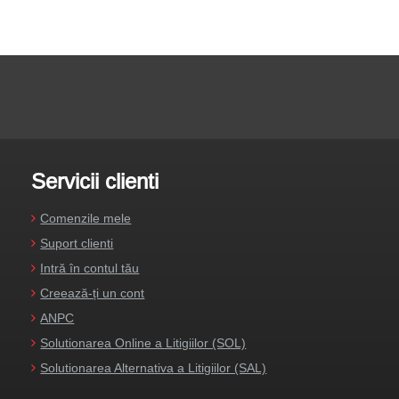
Servicii clienti
Comenzile mele
Suport clienti
Intră în contul tău
Creează-ți un cont
ANPC
Solutionarea Online a Litigiilor (SOL)
Solutionarea Alternativa a Litigiilor (SAL)