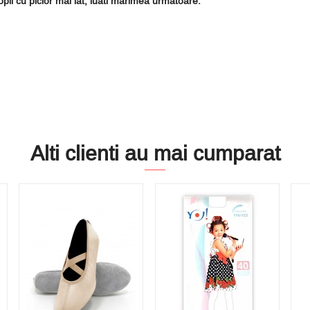
opii cu picior mai lat, luati marimea urmatoare.
Alti clienti au mai cumparat