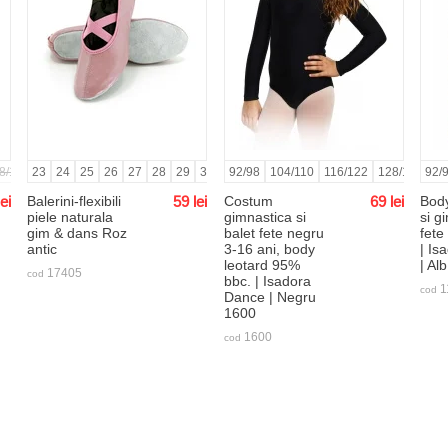
8/134
38
39
23
140/146
40
24
41
25
152/158
26
27
164/170
28
29
30
31
92/98
32
104/110
33
34
35
116/122
36
37
128/134
38
39
92/
14
lei
Balerini-flexibili
59
lei
Costum
69
lei
Body
piele naturala
gimnastica si
si g
gim & dans Roz
balet fete negru
fete
antic
3-16 ani, body
| Is
leotard 95%
| Al
17405
cod
bbc. | Isadora
1
cod
Dance | Negru
1600
1600
cod