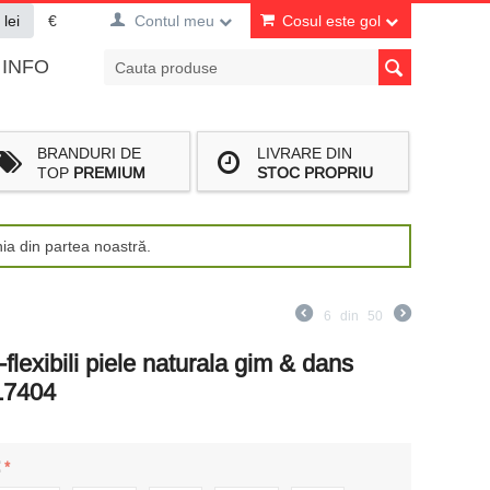
lei
€
Contul meu
Cosul este gol
INFO
BRANDURI DE
LIVRARE DIN
TOP
PREMIUM
STOC PROPRIU
nia din partea noastră.
6
din
50
-flexibili piele naturala gim & dans
17404
: