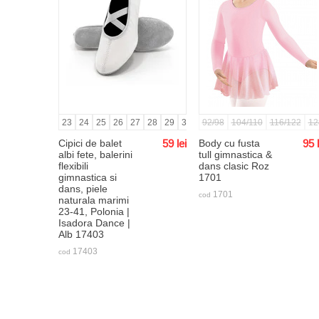
23
24
25
26
27
28
29
30
31
92/98
32
104/110
33
34
35
116/122
36
37
12
Cipici de balet
59
lei
Body cu fusta
95
albi fete, balerini
tull gimnastica &
flexibili
dans clasic Roz
gimnastica si
1701
dans, piele
1701
cod
naturala marimi
23-41, Polonia |
Isadora Dance |
Alb 17403
17403
cod