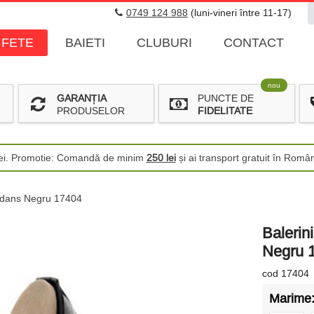
0749 124 988
(luni-vineri între 11-17)
FETE
BAIETI
CLUBURI
CONTACT
nou
GARANȚIA
PUNCTE DE
PRODUSELOR
FIDELITATE
 lei. Promotie: Comandă de minim
250 lei
și ai transport gratuit în Româ
 & dans Negru 17404
Balerini
Negru 
cod 17404
Marime