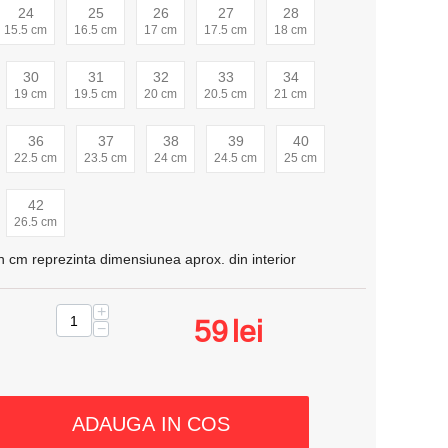
24
25
26
27
28
15.5 cm
16.5 cm
17 cm
17.5 cm
18 cm
30
31
32
33
34
19 cm
19.5 cm
20 cm
20.5 cm
21 cm
36
37
38
39
40
22.5 cm
23.5 cm
24 cm
24.5 cm
25 cm
42
26.5 cm
n cm reprezinta dimensiunea aprox. din interior
+
59
lei
−
ADAUGA IN COS