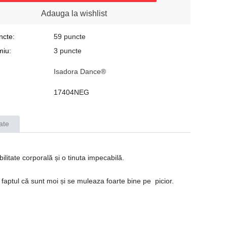
Adauga la wishlist
ncte:
59 puncte
miu:
3 puncte
Isadora Dance®
17404NEG
ate
ilitate corporală și o tinuta impecabilă.
 faptul că sunt moi și se muleaza foarte bine pe picior.