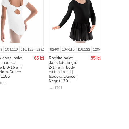
98
0/146
104/110
152/158
116/122
164/170
128/134
170/176
92/98
140/146
104/110
152/158
116/122
164/170
128/134
140/146
15
 dans, balet
65
lei
Rochita balet,
95
lei
imnastica
dans fete negru
 alb 3-16 ani
2-14 ani, body
adora Dance
cu fustita tul |
b 1105
Isadora Dance |
Negru 1701
105
1701
cod