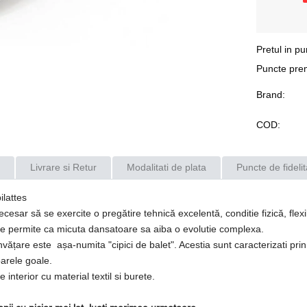
Pretul in pu
Puncte pre
Brand:
COD:
Livrare si Retur
Modalitati de plata
Puncte de fidelit
ilattes
esar să se exercite o pregătire tehnică excelentă, conditie fizică, flexib
are permite ca micuta dansatoare sa aiba o evolutie complexa.
ățare este așa-numita "cipici de balet". Acestia sunt caracterizati prin
arele goale.
interior cu material textil si burete.