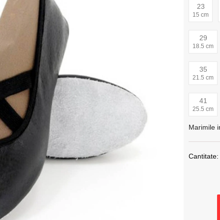
23
15 cm
29
18.5 cm
35
21.5 cm
41
25.5 cm
Marimile i
Cantitate: