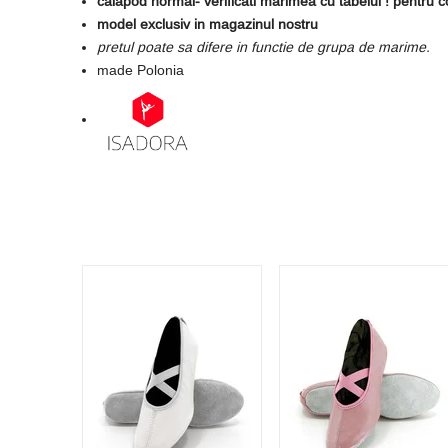
calapod normal- verificati marimea cu tabelul ! pentru c
model exclusiv in magazinul nostru
pretul poate sa difere in functie de grupa de marime.
made Polonia