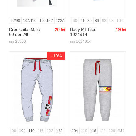
92/98
104/110
116/122
122/128
128/134
68
74
80
134/140
86
92
140/146
98
104
146/15
Dres chilot Mary
20
lei
Body ML Bleu
19
lei
60 den Alb
1024914
25900
1024914
cod
cod
- 19%
98
104
110
116
122
128
104
110
116
122
128
134