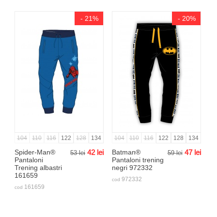
- 21%
- 20%
104
110
116
122
128
134
104
110
116
122
128
134
Spider-Man®
42
lei
Batman®
47
lei
53
lei
59
lei
Pantaloni
Pantaloni trening
Trening albastri
negri 972332
161659
972332
cod
161659
cod