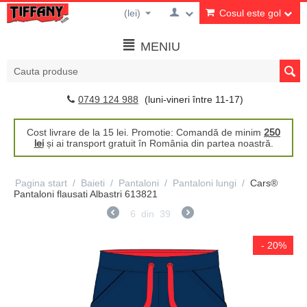
(lei)
Cosul este gol
MENIU
0749 124 988
(luni-vineri între 11-17)
Cost livrare de la 15 lei. Promotie: Comandă de minim
250
lei
și ai transport gratuit în România din partea noastră.
Pagina start
/
Baieti
/
Pantaloni
/
Pantaloni lungi
/
Cars®
Pantaloni flausati Albastri 613821
6
din
39
- 20%