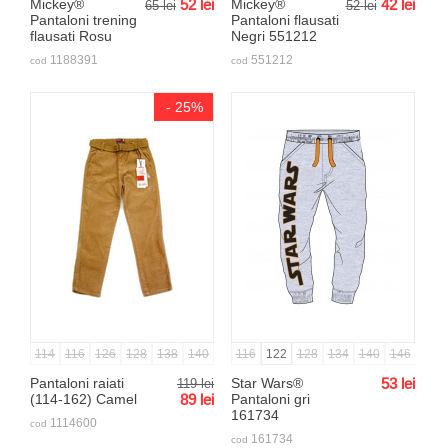
Mickey®
52
lei
Mickey®
42
lei
65
lei
52
lei
Pantaloni trening
Pantaloni flausati
flausati Rosu
Negri 551212
1188391
551212
cod
cod
- 25%
114
116
126
128
138
140
150
116
152
122
162
128
164
134
140
146
Pantaloni raiati
119
lei
Star Wars®
53
lei
(114-162) Camel
89
lei
Pantaloni gri
161734
1114600
cod
161734
cod