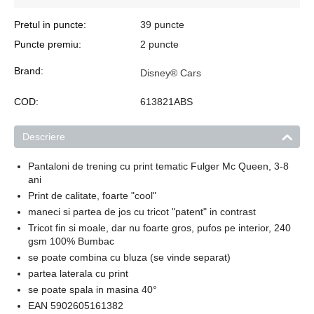
Pretul in puncte:
39 puncte
Puncte premiu:
2 puncte
Brand:
Disney® Cars
COD:
613821ABS
Descriere
Pantaloni de trening cu print tematic Fulger Mc Queen, 3-8
ani
Print de calitate, foarte "cool"
maneci si partea de jos cu tricot "patent" in contrast
Tricot fin si moale, dar nu foarte gros, pufos pe interior, 240
gsm 100
% Bumbac
se poate combina cu bluza (se vinde separat)
partea laterala cu print
se poate spala in masina 40°
EAN 5902605161382