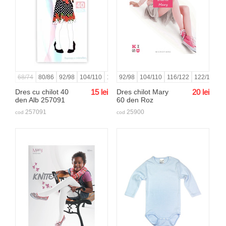
68/74
80/86
92/98
104/110
116/122
92/98
128/134
104/110
140/146
116/122
152/158
122/128
1
Dres cu chilot 40
15
lei
Dres chilot Mary
20
lei
den Alb 257091
60 den Roz
257091
25900
cod
cod