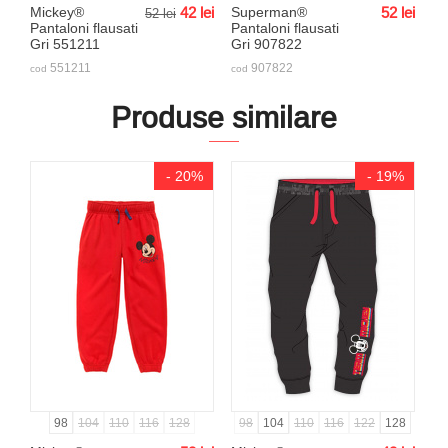
Mickey®
42
lei
Superman®
52
lei
52
lei
Pantaloni flausati
Pantaloni flausati
Gri 551211
Gri 907822
551211
907822
cod
cod
Produse similare
- 20%
- 19%
98
104
110
116
128
98
104
110
116
122
128