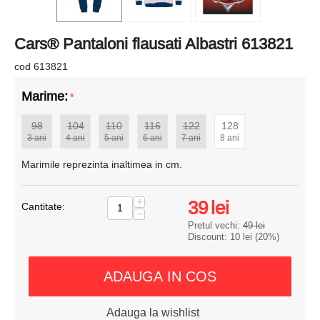
Cars® Pantaloni flausati Albastri 613821
cod 613821
Marime:
98
104
110
116
122
128
3 ani
4 ani
5 ani
6 ani
7 ani
8 ani
Marimile reprezinta inaltimea in cm.
+
39
lei
Cantitate:
−
Pretul vechi:
49
lei
Discount:
10
lei
(
20
%)
ADAUGA IN COS
Adauga la wishlist