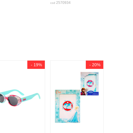
2570934
cod
- 19%
- 20%