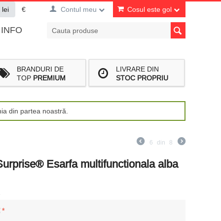
lei
€
Contul meu
Cosul este gol
INFO
BRANDURI DE
LIVRARE DIN
TOP
PREMIUM
STOC PROPRIU
nia din partea noastră.
6
din
8
Surprise® Esarfa multifunctionala alba
2
: