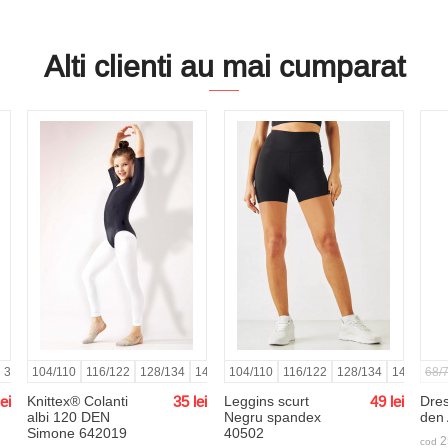
Alti clienti au mai cumparat
38
33
39
34
104/110
40
35
41
36
116/122
37
38
128/134
39
40
140/146
41
42
104/110
152/158
116/122
128/134
140/146
68/
lei
Knittex® Colanti
35
lei
Leggins scurt
49
lei
Dres
albi 120 DEN
Negru spandex
den
Simone 642019
40502
2
cod