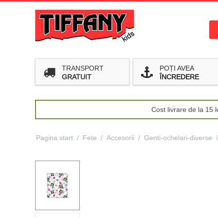
TRANSPORT
POȚI AVEA
GRATUIT
ÎNCREDERE
Cost livrare de la 15
Pagina start
/
Fete
/
Accesorii
/
Genti-ochelari-diverse
/