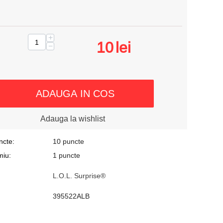
+
10
lei
−
ADAUGA IN COS
Adauga la wishlist
ncte:
10 puncte
miu:
1 puncte
L.O.L. Surprise®
395522ALB