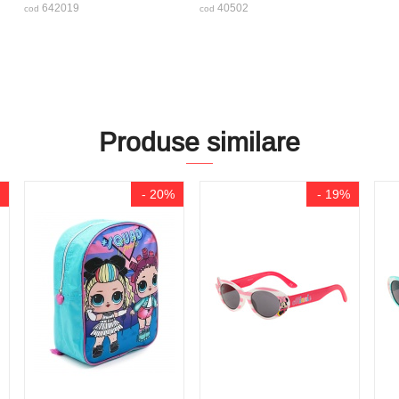
642019
40502
cod
cod
Produse similare
- 20%
- 19%