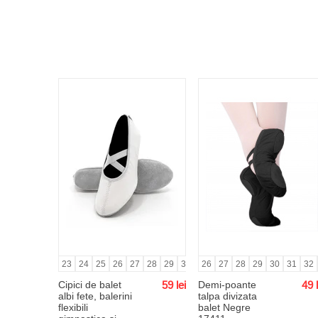
23
24
25
26
27
28
29
30
31
26
32
27
33
28
34
29
35
30
36
31
37
32
Cipici de balet
59
lei
Demi-poante
49
albi fete, balerini
talpa divizata
flexibili
balet Negre