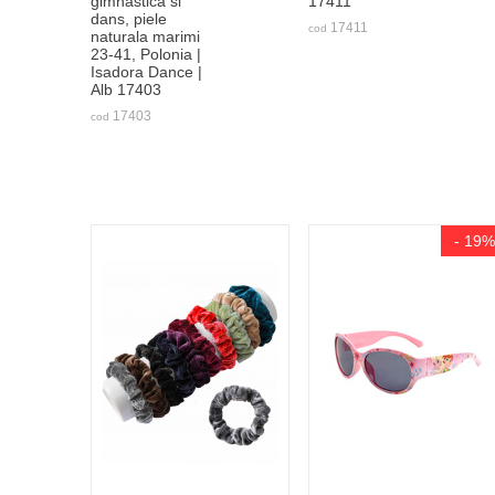
gimnastica si
17411
dans, piele
17411
cod
naturala marimi
23-41, Polonia |
Isadora Dance |
Alb 17403
17403
cod
- 19%