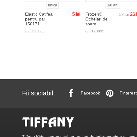
unica
3/8 ani
Elastic Catifea
5
lei
Frozen®
26
32
lei
pentru par
Ochelari de
150171
soare
150171
128895
cod
cod
Fii sociabil:
Facebook
Pinterest
Tiffany Kids - magazinul tau online de imbracaminte si incalt