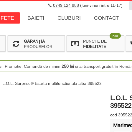
0749 124 988
(luni-vineri între 11-17)
FETE
BAIETI
CLUBURI
CONTACT
nou
GARANȚIA
PUNCTE DE
PRODUSELOR
FIDELITATE
 lei. Promotie: Comandă de minim
250 lei
și ai transport gratuit în Româ
L.O.L. Surprise® Esarfa multifunctionala alba 395522
L.O.L. 
395522
cod 39552
Marime