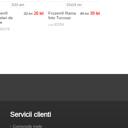
3/10 ani
15x19 cm
zen®
26
lei
Frozen® Rama
39
lei
32
lei
49
lei
lari de
foto Turcoaz
re
92058
cod
30278
Servicii clienti
Comenzile mele