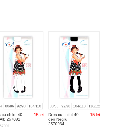
74
152/158
80/86
164/170
92/98
104/110
170/176
116/122
176
80/86
128/134
92/98
104/110
140/146
116/122
152/158
128/134
140/
 cu chilot 40
15
lei
Dres cu chilot 40
15
lei
 Alb 257091
den Negru
2570934
57091