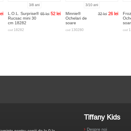
3/8 ani
3/10 ani
lei
L.O.L. Surprise®
52
lei
Minnie®
26
lei
Fro
65
lei
32
lei
Rucsac mini 30
Ochelari de
Oche
cm 18282
soare
soa
18282
130280
1
cod
cod
cod
Tiffany Kids
Despre noi
aminte pentru copiii de la 0 la