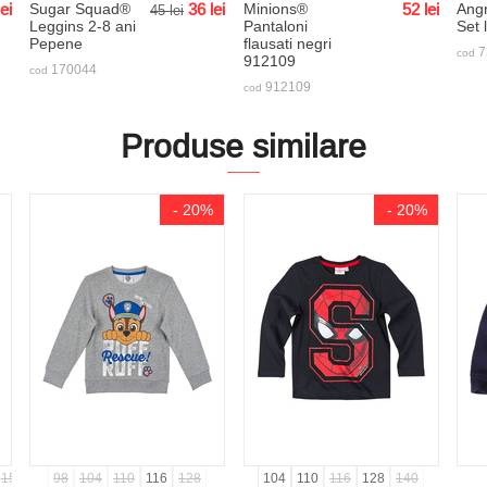
lei
Sugar Squad®
36
lei
Minions®
52
lei
Angr
45
lei
Leggins 2-8 ani
Pantaloni
Set 
Pepene
flausati negri
7
cod
912109
170044
cod
912109
cod
Produse similare
- 20%
- 20%
158/164
98
104
110
116
128
104
110
116
128
140