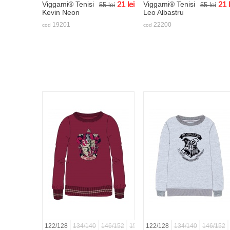
Viggami® Tenisi
21
lei
Viggami® Tenisi
21
55
lei
55
lei
Kevin Neon
Leo Albastru
19201
22200
cod
cod
122/128
134/140
146/152
158/164
122/128
134/140
146/152