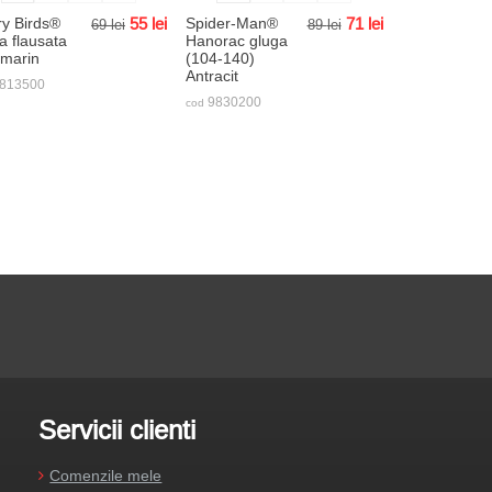
y Birds®
55
lei
Spider-Man®
71
lei
69
lei
89
lei
a flausata
Hanorac gluga
umarin
(104-140)
Antracit
813500
9830200
cod
Servicii clienti
Comenzile mele