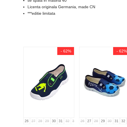
se spala in masina 40 °
Licenta originala Germania, made CN
***editie limitata
- 62%
- 62%
26
27
28
29
30
31
32
33
34
26
35
27
36
28
29
30
31
32