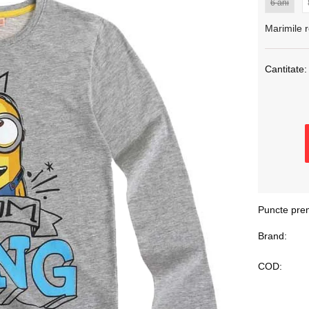
6 ani
Marimile r
Cantitate:
Puncte pre
Brand:
COD: