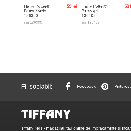
Harry Potter®
59
lei
Harry Potter®
59
Bluza bordo
Bluza gri
136380
136403
136380
136403
cod
cod
Fii sociabil:
Facebook
Pinterest
Tiffany Kids - magazinul tau online de imbracaminte si incalt