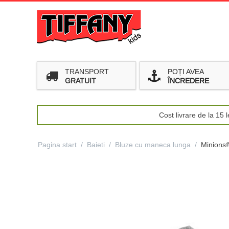
TRANSPORT
POȚI AVEA
GRATUIT
ÎNCREDERE
Cost livrare de la 15
Pagina start
/
Baieti
/
Bluze cu maneca lunga
/
Minions®