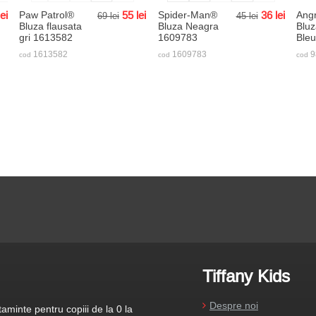
lei
Paw Patrol®
55
lei
Spider-Man®
36
lei
Angr
69
lei
45
lei
Bluza flausata
Bluza Neagra
Bluz
gri 1613582
1609783
Ble
1613582
1609783
9
cod
cod
cod
Tiffany Kids
Despre noi
aminte pentru copiii de la 0 la