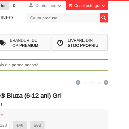
lei
€
Contul meu
Cosul este gol
INFO
BRANDURI DE
LIVRARE DIN
TOP
PREMIUM
STOC PROPRIU
nia din partea noastră.
32
din
62
® Bluza (6-12 ani) Gri
71
:
128
140
152