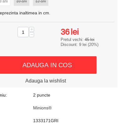
8 ani
10 ani
12 ani
eprezinta inaltimea in cm.
+
36
lei
−
Pretul vechi:
45
lei
Discount:
9
lei
(
20
%)
ADAUGA IN COS
Adauga la wishlist
miu:
2 puncte
Minions®
1333171GRI