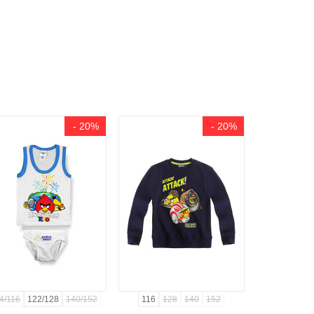
- 20%
- 20%
4/116
122/128
140/152
116
128
140
152