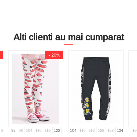
Alti clienti au mai cumparat
- 20%
33
34
92
35
98
36
104
110
116
122
104
110
116
122
128
134
10