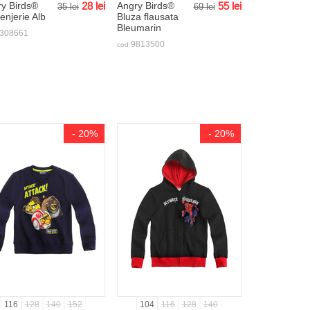
y Birds®
28
lei
Angry Birds®
55
lei
35
lei
69
lei
lenjerie Alb
Bluza flausata
Bleumarin
308661
9813500
cod
- 20%
- 20%
116
128
140
152
104
116
128
140