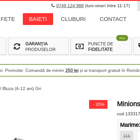
0749 124 988
(luni-vineri între 11-17)
FETE
BAIETI
CLUBURI
CONTACT
nou
GARANȚIA
PUNCTE DE
PRODUSELOR
FIDELITATE
 lei. Promotie: Comandă de minim
250 lei
și ai transport gratuit în Româ
 Bluza (6-12 ani) Gri
Minions
- 20%
cod 13331
Marime
116