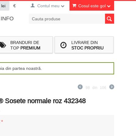
lei
€
Contul meu
Cosul este gol
INFO
BRANDURI DE
LIVRARE DIN
TOP
PREMIUM
STOC PROPRIU
nia din partea noastră.
98
din
106
® Sosete normale roz 432348
8
: