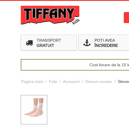
TRANSPORT
POȚI AVEA
GRATUIT
ÎNCREDERE
Cost livrare de la 15
Pagina start
/
Fete
/
Accesorii
/
Dresuri-sosete
/
Steve