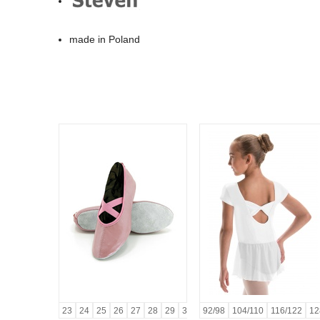
made in Poland
23
24
25
26
27
28
29
30
31
92/98
32
104/110
33
34
35
116/122
36
37
12