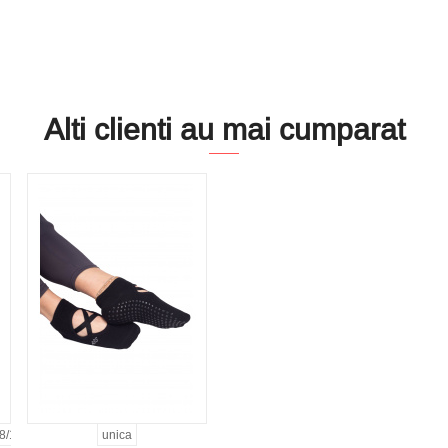
Alti clienti au mai cumparat
8/134
38
39
140/146
152/158
unica
164/170
170