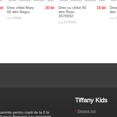
lei
Dres chilot Mary
20
lei
Dres cu chilot 40
15
lei
Dres
60 den Negru
den Rosu
den
2570932
25900
2
cod
cod
2570932
cod
Tiffany Kids
Despre noi
aminte pentru copiii de la 0 la
roduse in Romania sau importate