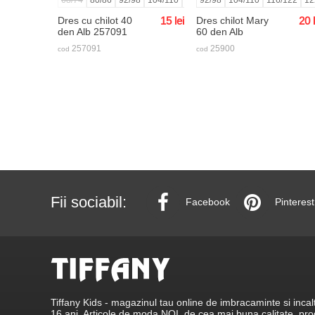
Dres cu chilot 40
15
lei
Dres chilot Mary
20
den Alb 257091
60 den Alb
257091
25900
cod
cod
Fii sociabil:
Facebook
Pinterest
Tiffany Kids - magazinul tau online de imbracaminte si incalt
16 ani. Articole de moda NOI, de cea mai buna calitate, p