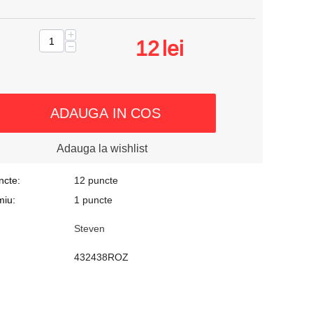
+
12
lei
−
ADAUGA IN COS
Adauga la wishlist
ncte:
12 puncte
miu:
1 puncte
Steven
432438ROZ