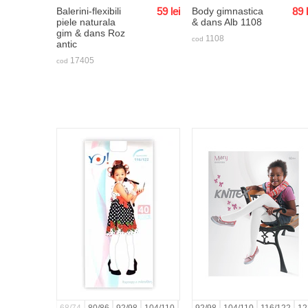
Balerini-flexibili
59
lei
Body gimnastica
89
piele naturala
& dans Alb 1108
gim & dans Roz
1108
cod
antic
17405
cod
68/74
80/86
92/98
104/110
116/122
92/98
128/134
104/110
140/146
116/122
152
12