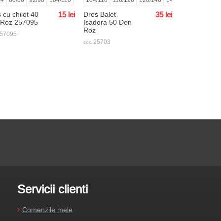
 cu chilot 40
15
lei
Dres Balet
35
lei
 Roz 257095
Isadora 50 Den
Roz
57095
25703
cod
Servicii clienti
Comenzile mele