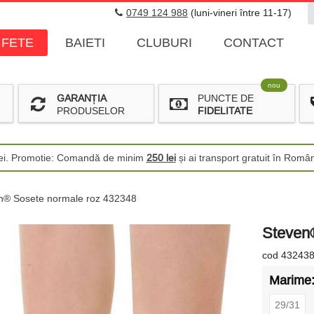
0749 124 988
(luni-vineri între 11-17)
FETE
BAIETI
CLUBURI
CONTACT
nou
GARANȚIA
PUNCTE DE
PRODUSELOR
FIDELITATE
 lei. Promotie: Comandă de minim
250 lei
și ai transport gratuit în Româ
n® Sosete normale roz 432348
Steven
cod 43243
Marime
29/31