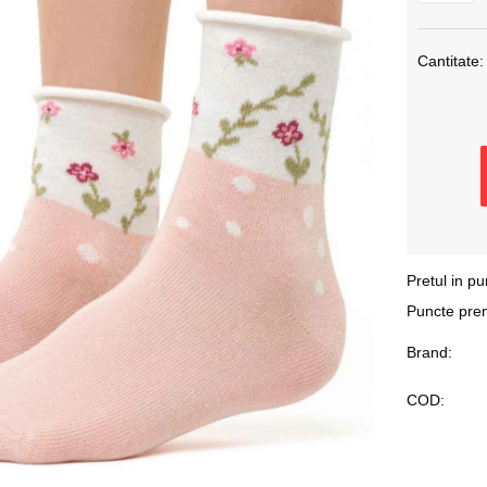
Cantitate:
Pretul in pu
Puncte pre
Brand:
COD: