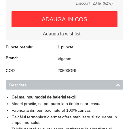
Discount:
28
lei
(
62
%)
ADAUGA IN COS
Adauga la wishlist
Puncte premiu:
1 puncte
Brand:
Viggami
COD:
20500GRI
Descriere
Cel mai nou model de balerini textili!
Model practic, se pot purta la o tinuta sport casual
Fabricata din bumbac natural 100% canvas
Calcâiul termoplastic armat ofera stabilitate si siguranta în
timpul mersului.
Talpile pantofilor sunt usoare, rezistente la abraziune si