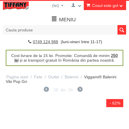
(lei)
Cosul este gol
MENIU
0749 124 988
(luni-vineri între 11-17)
Cost livrare de la 15 lei. Promotie: Comandă de minim
250
lei
și ai transport gratuit în România din partea noastră.
Pagina start
/
Fete
/
Outlet
/
Balerini
/
Viggami® Balerini
Viki Pop Gri
28
din
34
- 62%