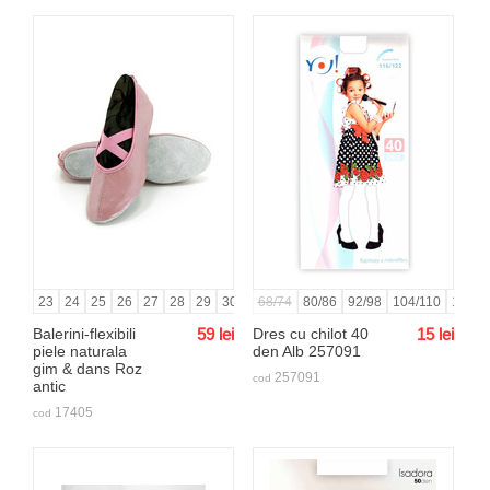
23
24
25
26
27
28
29
30
31
68/74
32
33
80/86
34
92/98
35
36
104/110
37
38
116/1
39
Balerini-flexibili
59
lei
Dres cu chilot 40
15
lei
piele naturala
den Alb 257091
gim & dans Roz
257091
cod
antic
17405
cod