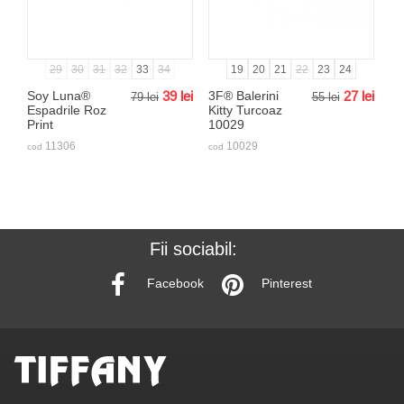
29
30
31
32
33
34
19
20
21
22
23
24
Soy Luna®
39
lei
3F® Balerini
27
lei
79
lei
55
lei
Espadrile Roz
Kitty Turcoaz
Print
10029
11306
10029
cod
cod
Fii sociabil:
Facebook
Pinterest