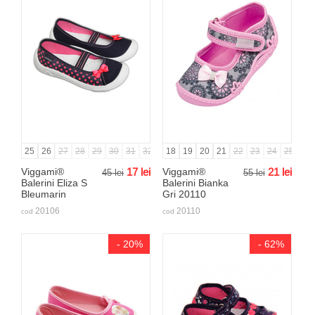
25
26
27
28
29
30
31
32
33
18
34
19
35
20
36
21
22
23
24
25
Viggami®
17
lei
Viggami®
21
lei
45
lei
55
lei
Balerini Eliza S
Balerini Bianka
Bleumarin
Gri 20110
20106
20110
cod
cod
- 20%
- 62%