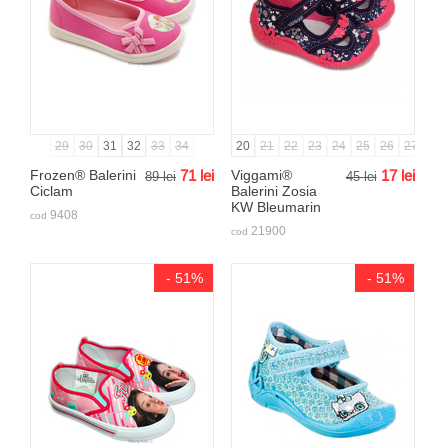
29
30
31
32
33
34
20
21
22
23
24
25
26
27
Frozen® Balerini
71
lei
Viggami®
17
lei
89
lei
45
lei
Ciclam
Balerini Zosia
KW Bleumarin
9408
cod
21900
cod
- 51%
- 51%