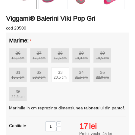
Viggami® Balerini Viki Pop Gri
cod 20500
Marime:
26
27
28
29
30
16,0 cm
17,0 cm
17,5 cm
18,0 cm
18,5 cm
31
32
33
34
35
19,5 cm
20,0 cm
20,5 cm
21,5 cm
22,0 cm
36
22,5 cm
Marimile in cm reprezinta dimensiunea talonetului din pantof.
+
17
lei
Cantitate:
−
Pretul vechi:
45
lei