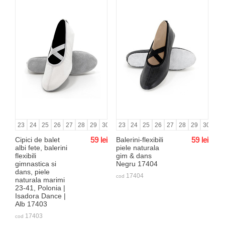
23
24
25
26
27
28
29
30
31
23
32
24
33
25
34
26
35
27
36
28
37
29
38
30
39
31
Cipici de balet
59
lei
Balerini-flexibili
59
lei
albi fete, balerini
piele naturala
flexibili
gim & dans
gimnastica si
Negru 17404
dans, piele
17404
cod
naturala marimi
23-41, Polonia |
Isadora Dance |
Alb 17403
17403
cod