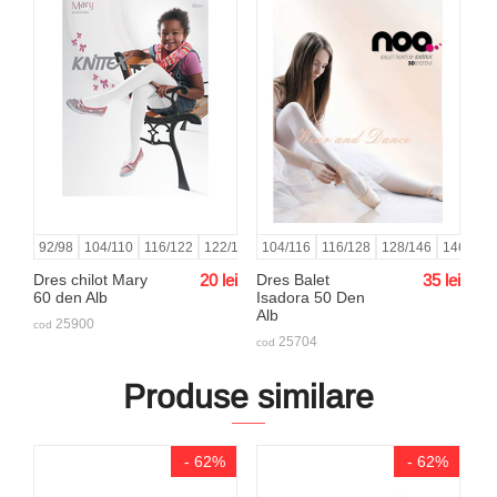
92/98
104/110
116/122
122/128
104/116
128/134
116/128
134/140
128/146
140/146
146/164
146/15
Dres chilot Mary
20
lei
Dres Balet
35
lei
60 den Alb
Isadora 50 Den
Alb
25900
cod
25704
cod
Produse similare
- 62%
- 62%