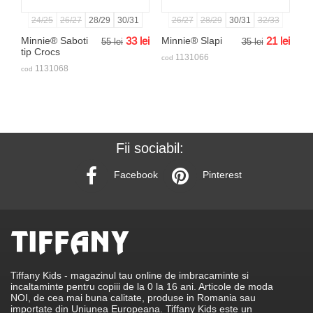
24/25
26/27
28/29
30/31
26/27
28/29
30/31
32/33
Minnie® Saboti
33
lei
Minnie® Slapi
21
lei
55
lei
35
lei
tip Crocs
1131066
cod
1131068
cod
Fii sociabil:
Facebook
Pinterest
Tiffany Kids - magazinul tau online de imbracaminte si
incaltaminte pentru copiii de la 0 la 16 ani. Articole de moda
NOI, de cea mai buna calitate, produse in Romania sau
importate din Uniunea Europeana. Tiffany Kids este un