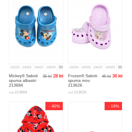
22/23
24/25
26/27
28/29
30/31
22/23
32/33
24/25
26/27
28/29
30/31
3
Mickey® Saboti
28
lei
Frozen® Saboti
36
lei
35
lei
45
lei
spuma albastri
spuma mov
213684
213626
213684
213626
cod
cod
- 40%
- 19%