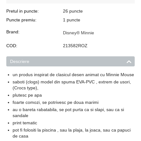
Pretul in puncte:
26 puncte
Puncte premiu:
1 puncte
Brand:
Disney® Minnie
COD:
213582ROZ
Descriere
un produs inspirat de clasicul desen animat cu Minnie Mouse
saboti (clogs) model din spuma EVA-PVC , extrem de usori,
(Crocs type),
plutesc pe apa
foarte comozi, se potrivesc pe doua marimi
au o bareta rabatabila, se pot purta ca si slapi, sau ca si
sandale
print tematic
pot fi folositi la piscina , sau la plaja, la joaca, sau ca papuci
de casa