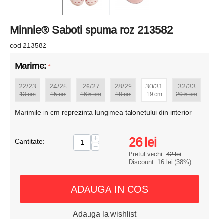
Minnie® Saboti spuma roz 213582
cod 213582
Marime:
22/23
24/25
26/27
28/29
30/31
32/33
13 cm
15 cm
16.5 cm
18 cm
19 cm
20.5 cm
Marimile in cm reprezinta lungimea talonetului din interior
+
26
lei
Cantitate:
−
Pretul vechi:
42
lei
Discount:
16
lei
(
38
%)
ADAUGA IN COS
Adauga la wishlist