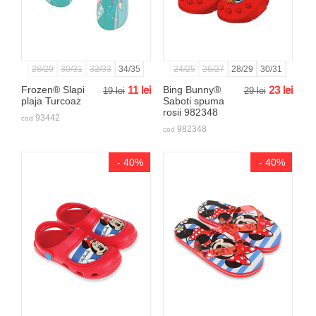
28/29
30/31
32/33
34/35
24/25
26/27
28/29
30/31
Frozen® Slapi
11
lei
Bing Bunny®
23
lei
19
lei
29
lei
plaja Turcoaz
Saboti spuma
rosii 982348
93442
cod
982348
cod
- 40%
- 40%