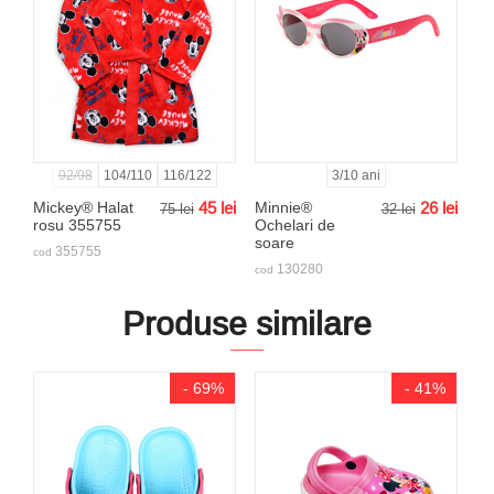
92/98
104/110
116/122
3/10 ani
Mickey® Halat
45
lei
Minnie®
26
lei
75
lei
32
lei
rosu 355755
Ochelari de
soare
355755
cod
130280
cod
Produse similare
- 69%
- 41%