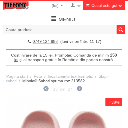
(lei)
Cosul este gol
MENIU
0749 124 988
(luni-vineri între 11-17)
Cost livrare de la 15 lei. Promotie: Comandă de minim
250
lei
și ai transport gratuit în România din partea noastră.
Pagina start
/
Fete
/
Incaltaminte textil/sintetic
/
Slapi-
saboti
/
Minnie® Saboti spuma roz 213582
13
din
27
- 38%