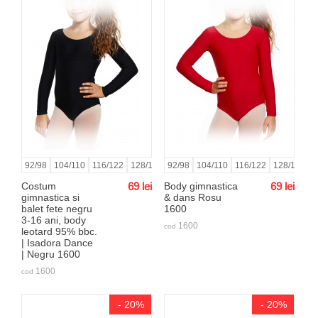
92/98
104/110
116/122
128/134
92/98
140/146
104/110
152/158
116/122
164/170
128/134
170/17
1
Costum
69
lei
Body gimnastica
69
lei
gimnastica si
& dans Rosu
balet fete negru
1600
3-16 ani, body
1600
cod
leotard 95% bbc.
| Isadora Dance
| Negru 1600
1600
cod
- 20%
- 20%