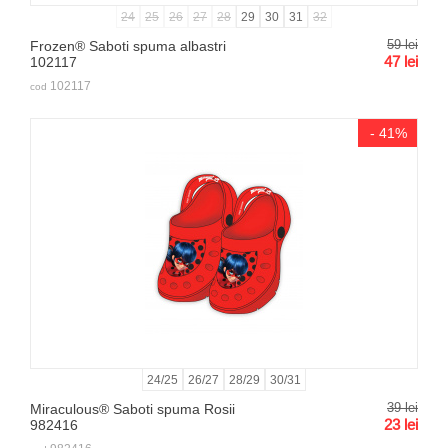
24
25
26
27
28
29
30
31
32
59
lei
Frozen® Saboti spuma albastri
47
lei
102117
102117
cod
- 41%
24/25
26/27
28/29
30/31
39
lei
Miraculous® Saboti spuma Rosii
23
lei
982416