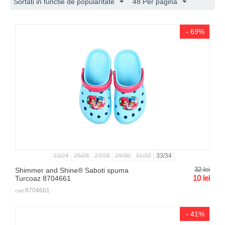
Sortati in functie de popularitate
48 Per pagina
- 69%
23/24
25/26
27/28
29/30
31/32
33/34
32
lei
Shimmer and Shine® Saboti spuma
10
lei
Turcoaz 8704661
8704661
cod
- 41%