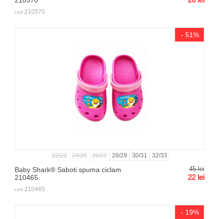
210570
210570
cod
- 51%
22/23
24/25
26/27
28/29
30/31
32/33
45
lei
Baby Shark® Saboti spuma ciclam
22
lei
210465
210465
cod
- 19%