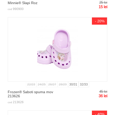
25
lei
Minnie® Slapi Roz
15
lei
990900
cod
- 20%
22/23
24/25
26/27
28/29
30/31
32/33
45
lei
Frozen® Saboti spuma mov
36
lei
213626
213626
cod
- 40%