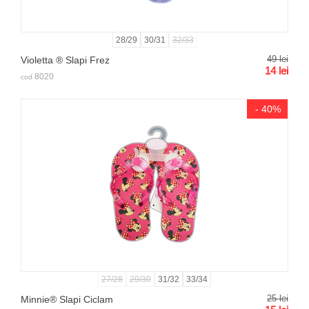
28/29
30/31
32/33
49
lei
Violetta ® Slapi Frez
14
lei
8020
cod
- 40%
27/28
29/30
31/32
33/34
25
lei
Minnie® Slapi Ciclam