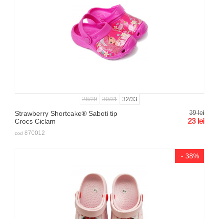
28/29
30/31
32/33
39
lei
Strawberry Shortcake® Saboti tip
23
lei
Crocs Ciclam
870012
cod
- 38%