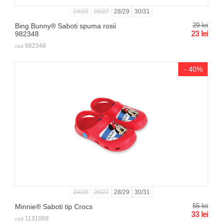
24/25
26/27
28/29
30/31
29
lei
Bing Bunny® Saboti spuma rosii
23
lei
982348
982348
cod
- 40%
24/25
26/27
28/29
30/31
55
lei
Minnie® Saboti tip Crocs
33
lei
1131068
cod