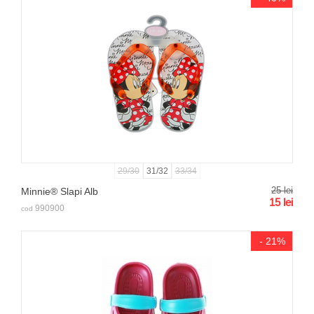
29/30
31/32
33/34
25
lei
Minnie® Slapi Alb
15
lei
990900
cod
- 21%