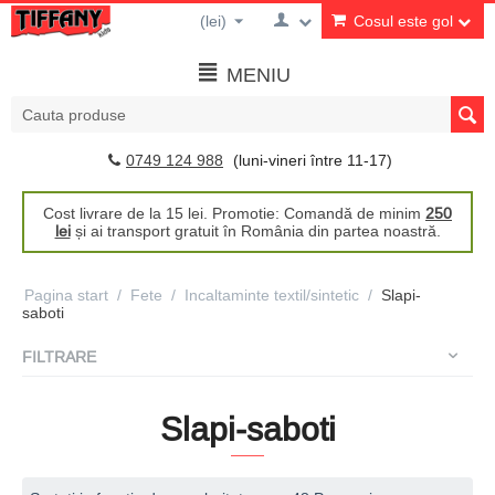
(lei)
Cosul este gol
MENIU
0749 124 988
(luni-vineri între 11-17)
Cost livrare de la 15 lei. Promotie: Comandă de minim
250
lei
și ai transport gratuit în România din partea noastră.
Pagina start
/
Fete
/
Incaltaminte textil/sintetic
/
Slapi-
saboti
FILTRARE
Slapi-saboti