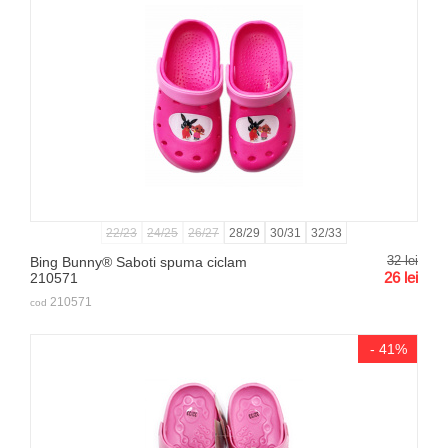
22/23
24/25
26/27
28/29
30/31
32/33
32
lei
Bing Bunny® Saboti spuma ciclam
26
lei
210571
210571
cod
- 41%