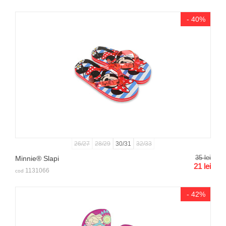
- 40%
26/27
28/29
30/31
32/33
35
lei
Minnie® Slapi
21
lei
1131066
cod
- 42%