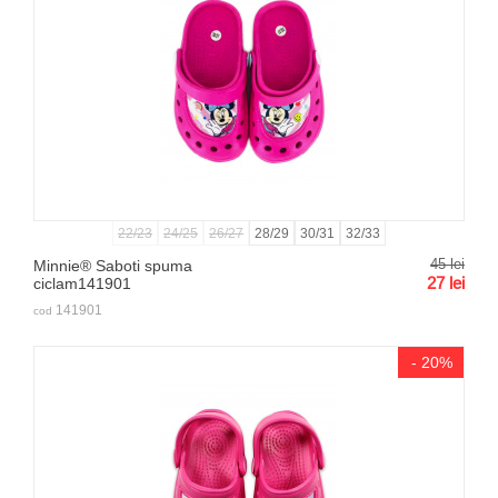
22/23
24/25
26/27
28/29
30/31
32/33
45
lei
Minnie® Saboti spuma
27
lei
ciclam141901
141901
cod
- 20%