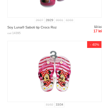
26/27
28/29
30/31
32/33
59
lei
Soy Luna® Saboti tip Crocs Roz
17
lei
14395
cod
- 40%
31/32
33/34