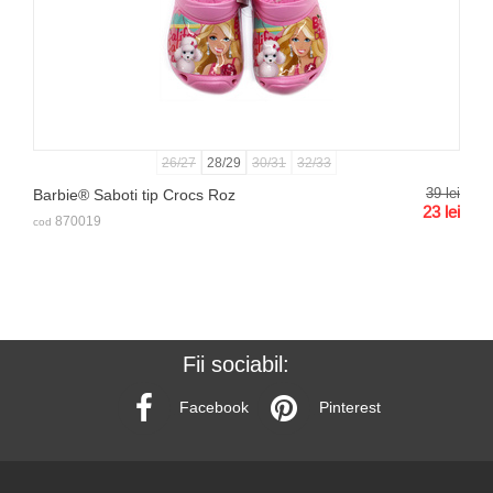
26/27
28/29
30/31
32/33
39
lei
Barbie® Saboti tip Crocs Roz
23
lei
870019
cod
Fii sociabil:
Facebook
Pinterest