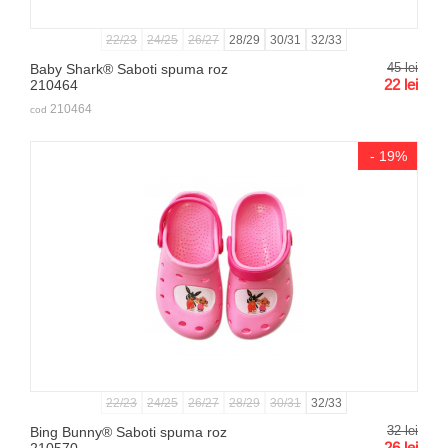
22/23
24/25
26/27
28/29
30/31
32/33
45
lei
Baby Shark® Saboti spuma roz
22
lei
210464
210464
cod
- 19%
22/23
24/25
26/27
28/29
30/31
32/33
32
lei
Bing Bunny® Saboti spuma roz
26
lei