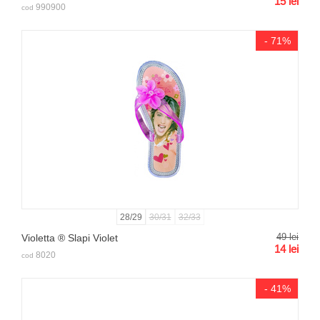
15
lei
990900
cod
- 71%
28/29
30/31
32/33
49
lei
Violetta ® Slapi Violet
14
lei
8020
cod
- 41%