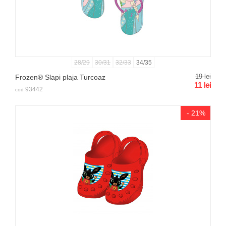
28/29
30/31
32/33
34/35
19
lei
Frozen® Slapi plaja Turcoaz
11
lei
93442
cod
- 21%