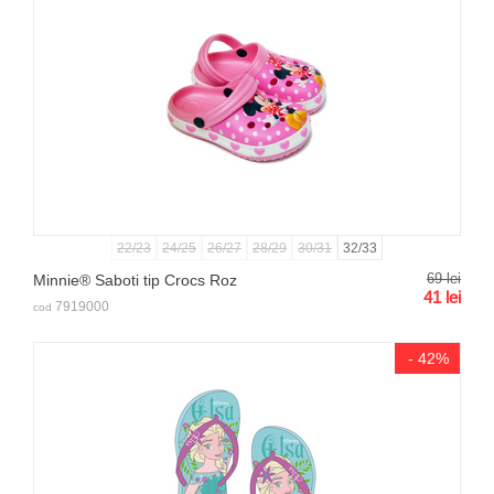
22/23
24/25
26/27
28/29
30/31
32/33
69
lei
Minnie® Saboti tip Crocs Roz
41
lei
7919000
cod
- 42%