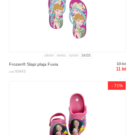
28/29
30/31
32/33
34/35
19
lei
Frozen® Slapi plaja Fuxia
11
lei
93443
cod
- 71%