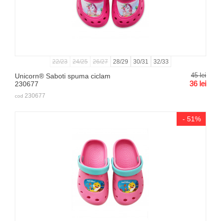
22/23
24/25
26/27
28/29
30/31
32/33
45
lei
Unicorn® Saboti spuma ciclam
36
lei
230677
230677
cod
- 51%