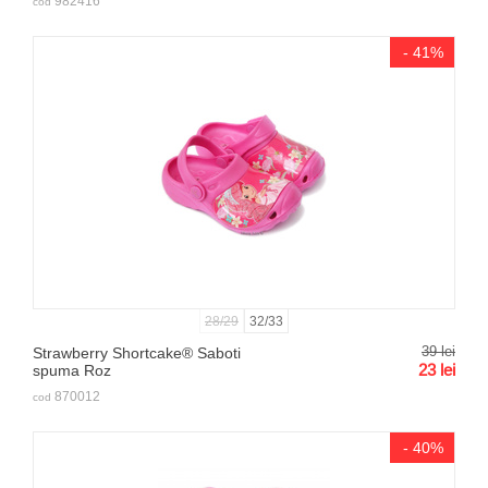
982416
cod
- 41%
28/29
32/33
39
lei
Strawberry Shortcake® Saboti
23
lei
spuma Roz
870012
cod
- 40%