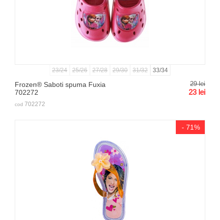
23/24
25/26
27/28
29/30
31/32
33/34
29
lei
Frozen® Saboti spuma Fuxia
23
lei
702272
702272
cod
- 71%