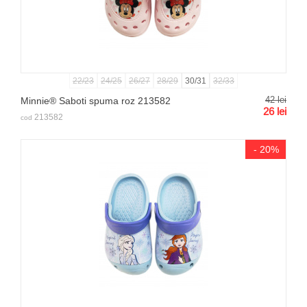
22/23
24/25
26/27
28/29
30/31
32/33
42
lei
Minnie® Saboti spuma roz 213582
26
lei
213582
cod
- 20%