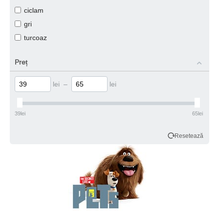
ciclam
gri
turcoaz
Preț
lei –
lei
39lei
65lei
Resetează