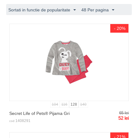
Sortati in functie de popularitate
48 Per pagina
- 20%
104
116
128
140
65
lei
Secret Life of Pets® Pijama Gri
52
lei
1408291
cod
- 21%