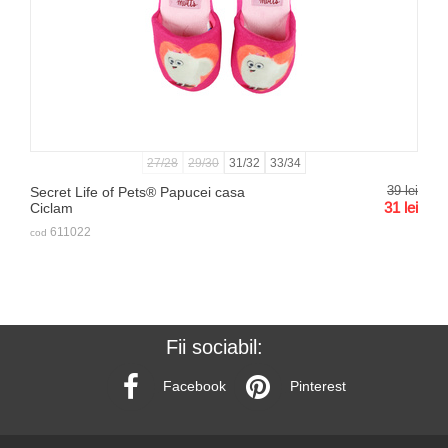
27/28
29/30
31/32
33/34
39
lei
Secret Life of Pets® Papucei casa
31
lei
Ciclam
611022
cod
Fii sociabil:
Facebook
Pinterest