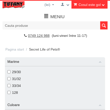
(lei)
Cosul este gol
MENIU
0749 124 988
(luni-vineri între 11-17)
Pagina start
/
Secret Life of Pets®
Marime
29/30
31/32
33/34
128
Culoare