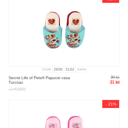
27/28
29/30
31/32
33/34
39
lei
Secret Life of Pets® Papucei casa
31
lei
Turcoaz
611021
cod
- 21%